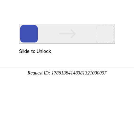
计生产搅拌设备的综合型公司
mp冠军娱乐网，改性cmp冠军娱乐网，立式cmp冠军娱乐网等产品
新闻中心
客户案例